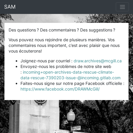
<% end %>
SAM
Des questions ? Des commentaires ? Des suggestions ?
Vous pouvez nous rejoindre de plusieurs manières. Vos
commentaires nous importent, c’est avec plaisir que nous
vous écouterons!
Joignez-nous par courriel :
draw.archives@mcgill.ca
Envoyez-nous les problèmes de notre site web
:
incoming+open-archives-data-rescue-climate-
data-rescue-7390203-issue-@incoming.gitlab.com
Faites-nous signe sur notre page Facebook officielle :
https://www.facebook.com/DRAWMcGill/