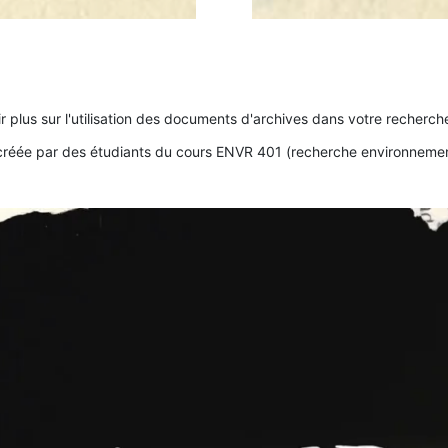
r plus sur l'utilisation des documents d'archives dans votre recherc
 créée par des étudiants du cours ENVR 401 (recherche environnementa