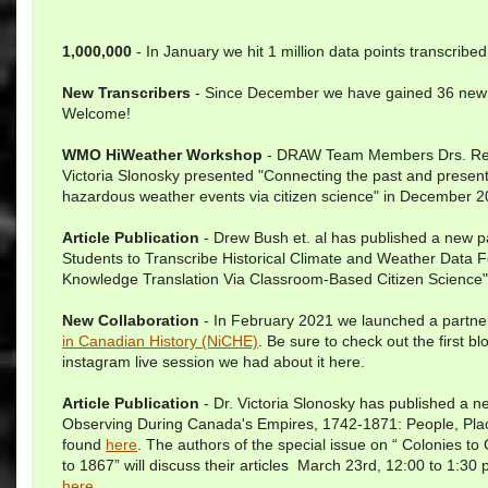
1,000,000
- In January we hit 1 million data points transcribed
New Transcribers
- Since December we have gained 36 new t
Welcome!
WMO HiWeather Workshop
- DRAW Team Members Drs. Re
Victoria Slonosky presented "Connecting the past and presen
hazardous weather events via citizen science" in December 2
Article Publication
- Drew Bush et. al has published a new pa
Students to Transcribe Historical Climate and Weather Data F
Knowledge Translation Via Classroom-Based Citizen Science
New Collaboration
- In February 2021 we launched a partne
in Canadian History (NiCHE)
. Be sure to check out the first b
instagram live session we had about it here.
Article Publication
- Dr. Victoria Slonosky has published a n
Observing During Canada's Empires, 1742-1871: People, Plac
found
here
. The authors of the special issue on “ Colonies t
to 1867” will discuss their articles March 23rd, 12:00 to 1:30
here
.