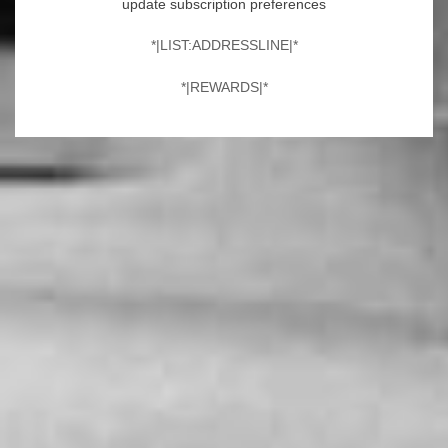
update subscription preferences
*|LIST:ADDRESSLINE|*
*|REWARDS|*